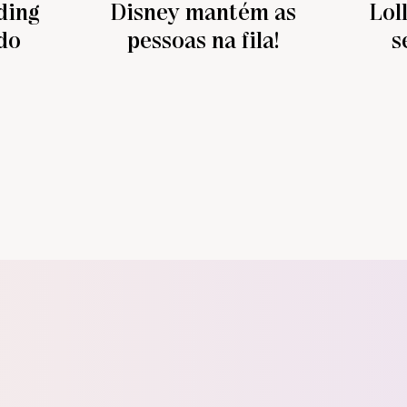
ding
Disney mantém as
Lol
do
pessoas na fila!
s