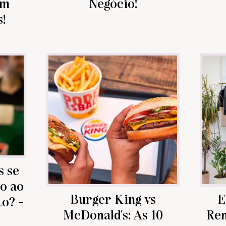
om
Negócio!
s!
s se
o ao
Burger King vs
E
o? -
McDonald's: As 10
Ren