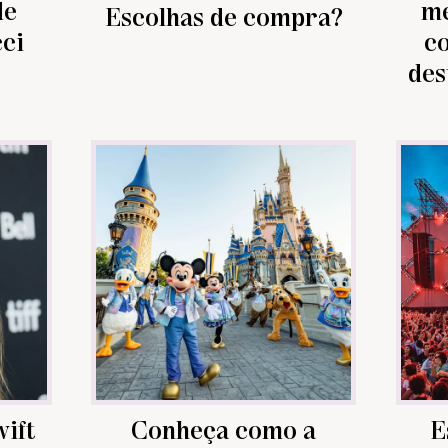
de
me
Escolhas de compra?
ci
c
des
ift
Conheça como a
E