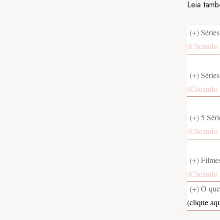
Leia tam
(+) Série
(Clicando 
(+) Série
(Clicando 
(+) 5 Sér
(Clicando 
(+) Filmes
(Clicando 
(+) O que 
(clique aqu