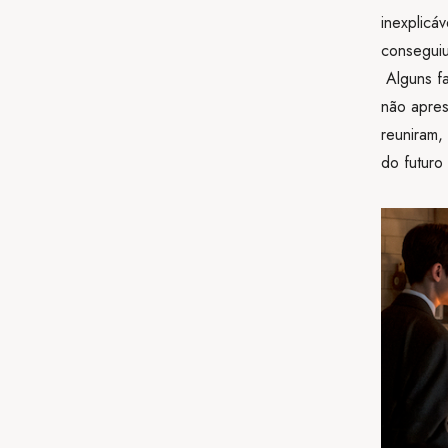
inexplic
conseguiu
Alguns fa
não apres
reuniram,
do futuro