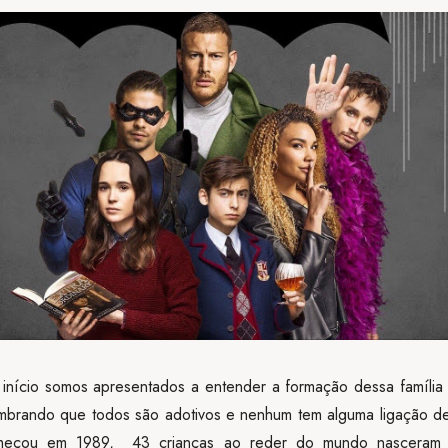
nício somos apresentados a entender a formação dessa família
embrando que todos são adotivos e nenhum tem alguma ligação d
meçou em 1989, 43 crianças ao reder do mundo nasceram 