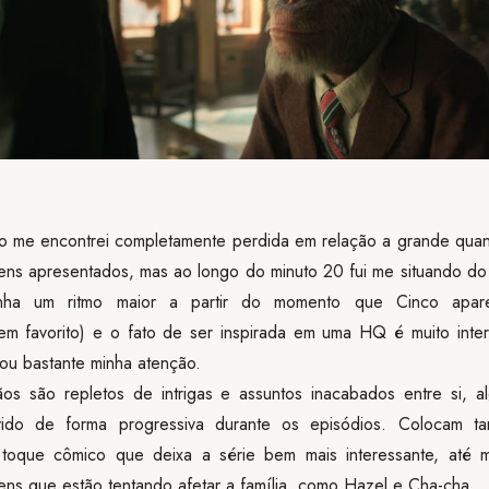
 me encontrei completamente perdida em relação a grande qua
ns apresentados, mas ao longo do minuto 20 fui me situando do 
anha um ritmo maior a partir do momento que Cinco apar
m favorito) e o fato de ser inspirada em uma HQ é muito inte
u bastante minha atenção.
s são repletos de intrigas e assuntos inacabados entre si, a
vido de forma progressiva durante os episódios. Colocam 
toque cômico que deixa a série bem mais interessante, até
ns que estão tentando afetar a família, como Hazel e Cha-cha.