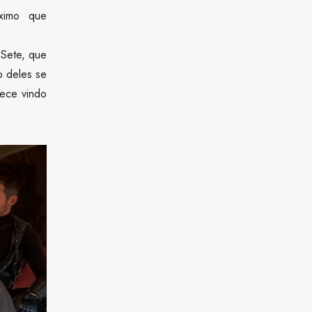
áximo que
 Sete, que
o deles se
rece vindo