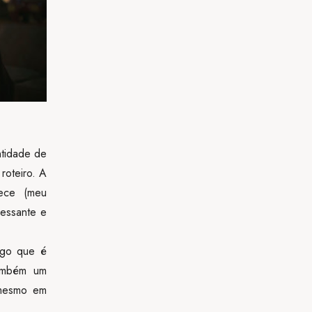
ntidade de
roteiro. A
ece (meu
ressante e
lgo que é
também um
 mesmo em