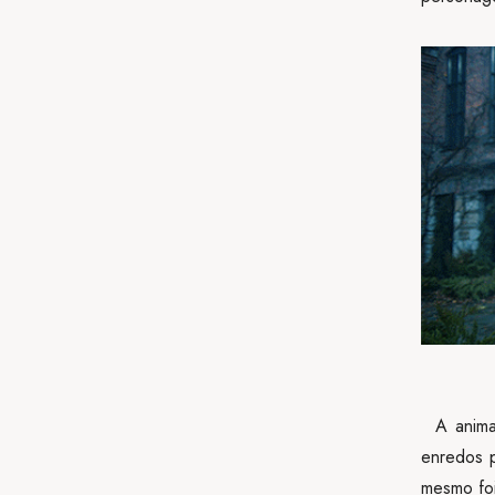
A animaç
enredos p
mesmo foi