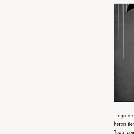
Logo de i
heróis (l
Tudo co