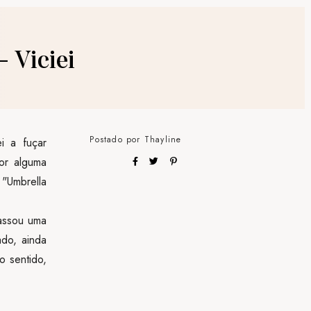
 Viciei
Postado por
Thayline
i a fuçar
or alguma
"Umbrella
passou uma
ado, ainda
o sentido,