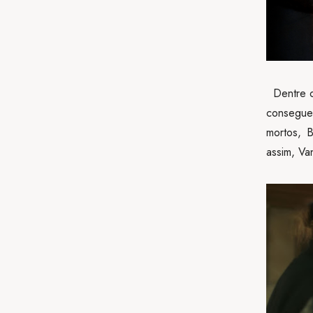
Dentre os
consegue
mortos, B
assim, Va