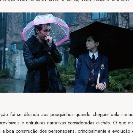
ão foi se diluindo aos pouquinhos quando cheguei pela metad
revísiveis e entruturas narrativas consideradas clichês. O que 
 a boa construção dos personagens, principalmente a evolução