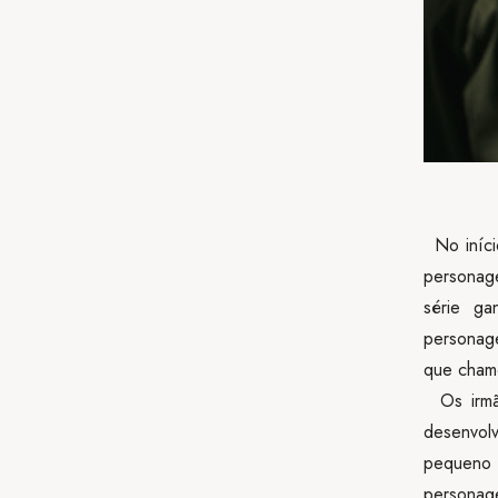
No início
personage
série g
personage
que chamo
Os irmão
desenvol
pequeno 
personage