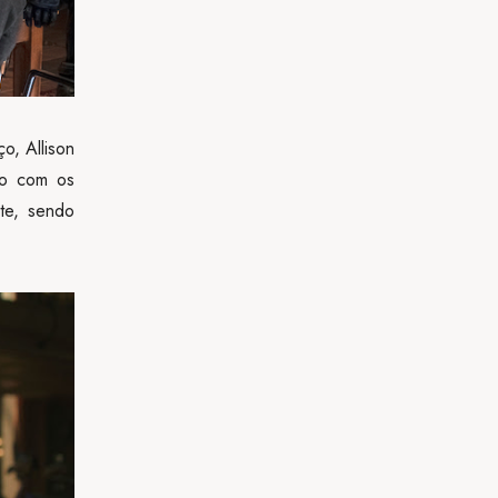
o, Allison
to com os
rte, sendo