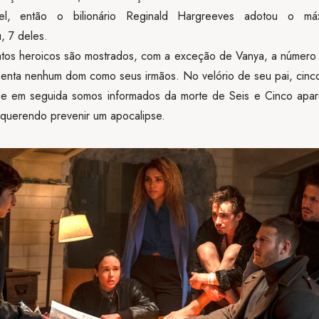
ável, então o bilionário Reginald Hargreeves adotou o m
, 7 deles.
tos heroicos são mostrados, com a exceção de Vanya, a número
enta nenhum dom como seus irmãos. No velório de seu pai, cinc
 e em seguida somos informados da morte de Seis e Cinco apa
 querendo prevenir um apocalipse.