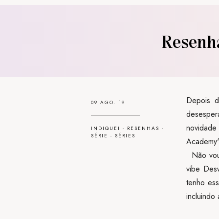
Resenha
Depois d
09 AGO. 19
desesper
novidade
INDIQUEI
-
RESENHAS
-
SÉRIE
-
SÉRIES
Academy"
Não vou m
vibe Desv
tenho ess
incluindo