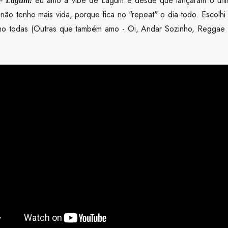
eu amo a vibe de Lagum e desde que lançaram o últi
 - Lagum:
não tenho mais vida, porque fica no "repeat" o dia todo. Escolhi
mo todas (Outras que também amo - Oi, Andar Sozinho, Reggae 