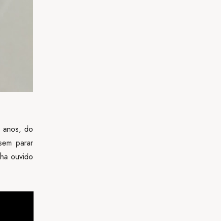
 anos, do
sem parar
nha ouvido