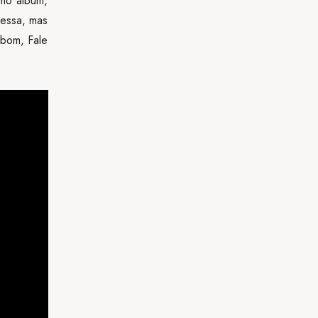
mo albúm,
 essa, mas
bom, Fale