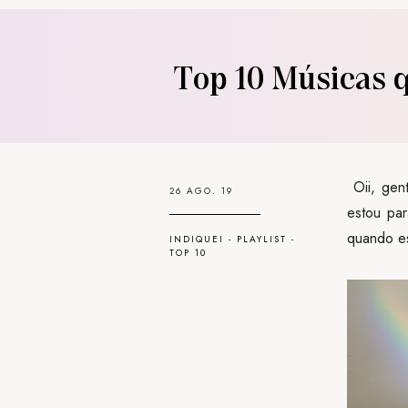
Top 10 Músicas 
Oii, gent
26 AGO. 19
estou par
quando es
INDIQUEI
-
PLAYLIST
-
TOP 10