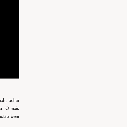
ah, achei
da. O mais
 estão bem