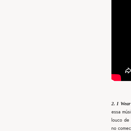
2. I Wear
essa músi
louco de 
no comec